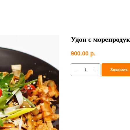
Удон с морепроду
900.00
р.
Заказать